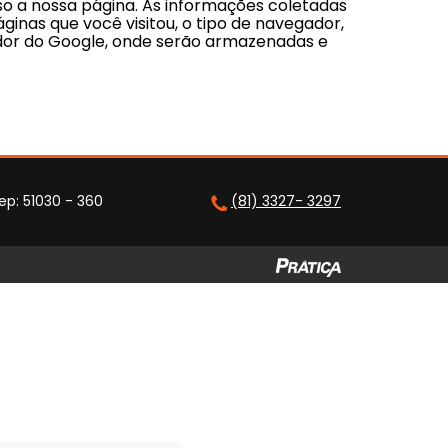
sso a nossa página. As informações coletadas
ginas que você visitou, o tipo de navegador,
vidor do Google, onde serão armazenadas e
ep: 51030 - 360
(81) 3327- 3297